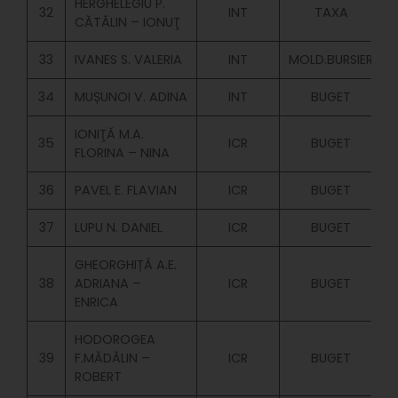
HERGHELEGIU P.
32
INT
TAXA
CĂTĂLIN – IONUŢ
33
IVANES S. VALERIA
INT
MOLD.BURSIER
34
MUȘUNOI V. ADINA
INT
BUGET
IONIŢĂ M.A.
35
ICR
BUGET
FLORINA – NINA
36
PAVEL E. FLAVIAN
ICR
BUGET
37
LUPU N. DANIEL
ICR
BUGET
GHEORGHIȚĂ A.E.
38
ADRIANA –
ICR
BUGET
ENRICA
HODOROGEA
39
F.MĂDĂLIN –
ICR
BUGET
ROBERT