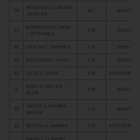
MOȘESCU D. CRISTINA
26
INT
BUGET
TEODORA
BORDEIANU M. OANA
27
ICR
BUGET
– PETRONELA
28
CIOCAN T. MARINELA
ICR
BUGET
29
POSTELNICU I. ALINA
ICR
BUGET
30
VITTE V. DOINA
ICR
MOLD.BURSIER
ELISEI N. CRISTINA –
31
ICR
BUGET
SILVIA
NISTOR C. IASMINA-
32
ICR
BUGET
MARINA
33
BRATCU A. SANDRA
ICR
MOLD.BURSIER
DAVID C.O. DANIEL –