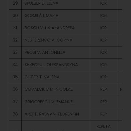
29
SPULBER D. ELENA
ICR
30
GOBJILĂ I. MARIA
ICR
MOL
31
BOȘCU V. LIVIA-ANDREEA
ICR
32
NESTERENCO A. CORINA
ICR
MOL
33
PROSI V. ANTONELLA
ICR
MOL
34
SHKEOPU I. OLEKSANDRYNA
ICR
UC
35
CHIPER T. VALERIA
ICR
MOL
36
COVALCIUC M. NICOLAE
REP
MOLD
37
GRIGORESCU V. EMANUEL
REP
38
AREF F. RĂSVAN-FLORENTIN
REP
REPETA