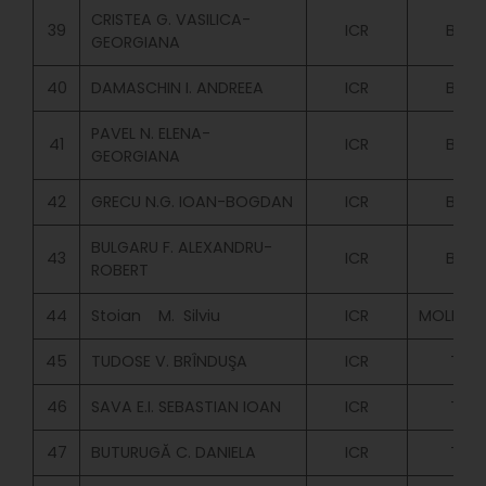
CRISTEA G. VASILICA-
39
ICR
BUGE
GEORGIANA
40
DAMASCHIN I. ANDREEA
ICR
BUGE
PAVEL N. ELENA-
41
ICR
BUGE
GEORGIANA
42
GRECU N.G. IOAN-BOGDAN
ICR
BUGE
BULGARU F. ALEXANDRU-
43
ICR
BUGE
ROBERT
44
Stoian M. Silviu
ICR
MOLD.BU
45
TUDOSE V. BRÎNDUŞA
ICR
TAX
46
SAVA E.I. SEBASTIAN IOAN
ICR
TAX
47
BUTURUGĂ C. DANIELA
ICR
TAX