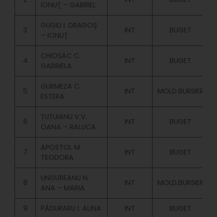
IONUŢ – GABRIEL
GUGIU I. DRAGOŞ
3
INT
BUGET
– IONUŢ
CHIOSAC C.
4
INT
BUGET
GABRIELA
GURMEZA C.
5
INT
MOLD.BURSIER
ESTERA
ȚUȚUIANU V.V.
6
INT
BUGET
OANA – RALUCA
APOSTOL M.
7
INT
BUGET
TEODORA
UNGUREANU N.
8
INT
MOLD.BURSIER
ANA – MARIA
9
PĂDURARU I. ALINA
INT
BUGET