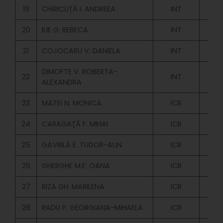
19
CHIRICUȚĂ I. ANDREEA
INT
20
ILIE G. REBECA
INT
21
COJOCARU V. DANIELA
INT
DIMOFTE V. ROBERTA-
22
INT
ALEXANDRA
23
MATEI N. MONICA
ICR
24
CARAGAŢĂ F. MIHAI
ICR
25
GAVRILĂ E. TUDOR-ALIN
ICR
26
GHERGHE M.E. OANA
ICR
27
RIZA GH. MARILENA
ICR
28
RADU P. GEORGIANA-MIHAELA
ICR