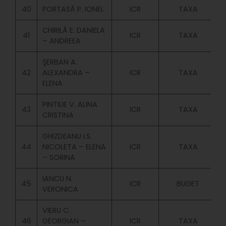
40
PORTASĂ P. IONEL
ICR
TAXA
CHIRILĂ E. DANIELA
41
ICR
TAXA
– ANDREEA
ŞERBAN A.
42
ALEXANDRA –
ICR
TAXA
ELENA
PINTILIE V. ALINA
43
ICR
TAXA
CRISTINA
GHIZDEANU I.S.
44
NICOLETA – ELENA
ICR
TAXA
– SORINA
IANCU N.
45
ICR
BUGET
VERONICA
VIERU C.
46
GEORGIAN –
ICR
TAXA