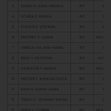
3
SANDU N. ALINA-MIHAELA
INT
BUG
4
SCUREA D. RAHELA
INT
BUG
5
STATE R.G. ŞTEFANIA
INT
BUG
6
DMITRIEV V. LILIANA
INT
MOLD.BU
7
OBREJA V.M. ANA-MARIA
INT
BUG
8
BIEHU Y. KATERYNA
INT
UCR.BUR
9
VASILACHE P. MARIUS
INT
MOLD.BU
10
PRICOPE F. ALINA NICOLETA
INT
BUG
11
RADU N. IOANA-LAURA
INT
BUG
12
TURCU D. LEONARD-RAFAEL
INT
BUG
13
GHIȚU V. CORINA
INT
MOLD.BU