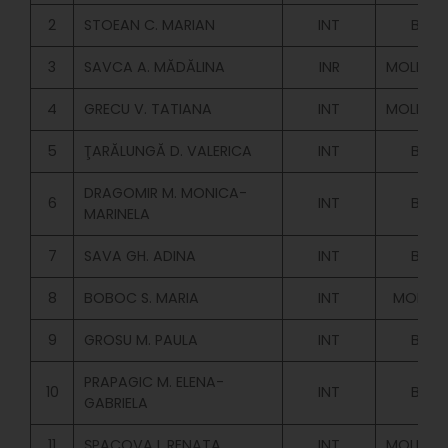
2
STOEAN C. MARIAN
INT
BUGE
3
SAVCA A. MĂDĂLINA
INR
MOLD.BU
4
GRECU V. TATIANA
INT
MOLD.BU
5
ŢARĂLUNGĂ D. VALERICA
INT
BUGE
DRAGOMIR M. MONICA-
6
INT
BUGE
MARINELA
7
SAVA GH. ADINA
INT
BUGE
8
BOBOC S. MARIA
INT
MOLD.T
9
GROSU M. PAULA
INT
BUGE
PRAPAGIC M. ELENA-
10
INT
BUGE
GABRIELA
11
ŞPACOVA I. RENATA
INT
MOLD.BU