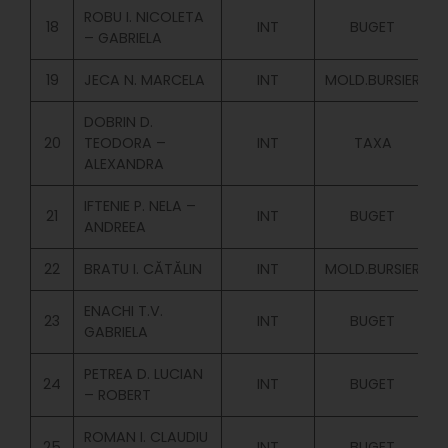
ROBU I. NICOLETA
18
INT
BUGET
– GABRIELA
19
JECA N. MARCELA
INT
MOLD.BURSIER
DOBRIN D.
20
TEODORA –
INT
TAXA
ALEXANDRA
IFTENIE P. NELA –
21
INT
BUGET
ANDREEA
22
BRATU I. CĂTĂLIN
INT
MOLD.BURSIER
ENACHI T.V.
23
INT
BUGET
GABRIELA
PETREA D. LUCIAN
24
INT
BUGET
– ROBERT
ROMAN I. CLAUDIU
25
INT
BUGET