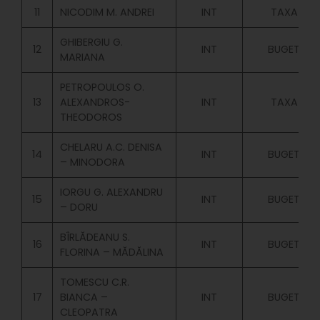
11
NICODIM M. ANDREI
INT
TAXA
GHIBERGIU G.
12
INT
BUGET
MARIANA
PETROPOULOS O.
13
ALEXANDROS-
INT
TAXA
THEODOROS
CHELARU A.C. DENISA
14
INT
BUGET
– MINODORA
IORGU G. ALEXANDRU
15
INT
BUGET
– DORU
BÎRLĂDEANU S.
16
INT
BUGET
FLORINA – MĂDĂLINA
TOMESCU C.R.
17
BIANCA –
INT
BUGET
CLEOPATRA