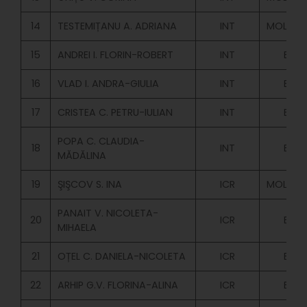
14
TESTEMIȚANU A. ADRIANA
INT
MOLD.BU
15
ANDREI I. FLORIN-ROBERT
INT
BUG
16
VLAD I. ANDRA-GIULIA
INT
BUG
17
CRISTEA C. PETRU-IULIAN
INT
BUG
POPA C. CLAUDIA-
18
INT
BUG
MĂDĂLINA
19
ŞIŞCOV S. INA
ICR
MOLD.BU
PANAIT V. NICOLETA-
20
ICR
BUG
MIHAELA
21
OȚEL C. DANIELA-NICOLETA
ICR
BUG
22
ARHIP G.V. FLORINA-ALINA
ICR
BUG