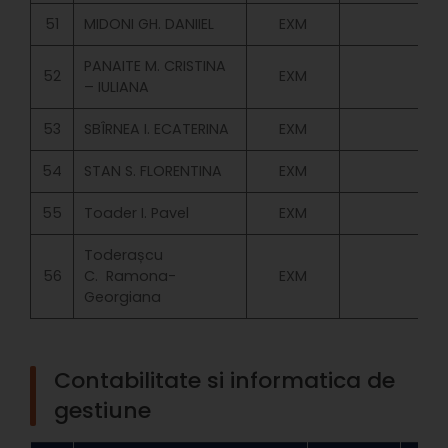
51
MIDONI GH. DANIIEL
EXM
PANAITE M. CRISTINA
52
EXM
– IULIANA
53
SBÎRNEA I. ECATERINA
EXM
54
STAN S. FLORENTINA
EXM
55
Toader I. Pavel
EXM
Toderașcu
56
C. Ramona-
EXM
Georgiana
Contabilitate si informatica de
gestiune