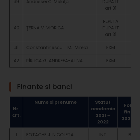
39
Andriesei C. Meluţă
DUPA IT
art.31
REPETA
40
ŢERNA V. VIORICA
DUPA IT
MOL
art.31
41
Constantinescu M. Mirela
EXM
42
PÎRLICA G. ANDREEA-ALINA
EXM
Finante si banci
Nume si prenume
Statut
Forma
Nr.
academic
finant
crt.
2021 –
2022 – 
2022
1
FOTACHE J. NICOLETA
INT
BUGE