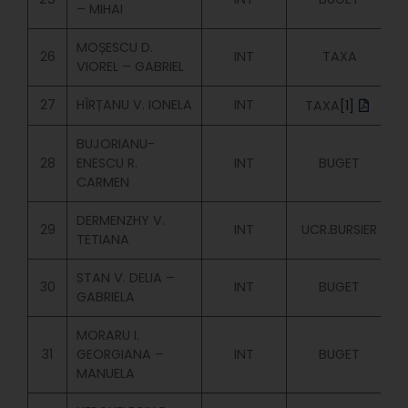
– MIHAI
MOȘESCU D.
26
INT
TAXA
VIOREL – GABRIEL
27
HÎRȚANU V. IONELA
INT
TAXA
[1]
BUJORIANU-
28
ENESCU R.
INT
BUGET
CARMEN
DERMENZHY V.
29
INT
UCR.BURSIER
TETIANA
STAN V. DELIA –
30
INT
BUGET
GABRIELA
MORARU I.
31
GEORGIANA –
INT
BUGET
MANUELA