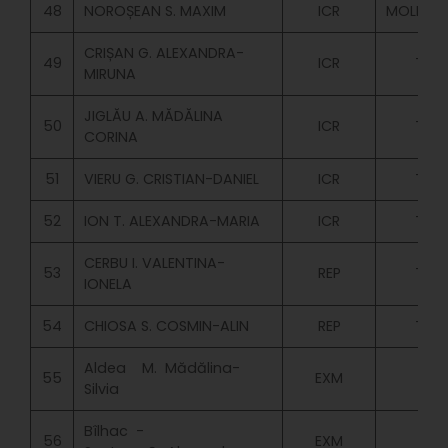
48
NOROȘEAN S. MAXIM
ICR
MOLD.BU
CRIȘAN G. ALEXANDRA-
49
ICR
TAX
MIRUNA
JIGLĂU A. MĂDĂLINA
50
ICR
TAX
CORINA
51
VIERU G. CRISTIAN-DANIEL
ICR
TAX
52
ION T. ALEXANDRA-MARIA
ICR
TAX
CERBU I. VALENTINA-
53
REP
TAX
IONELA
54
CHIOSA S. COSMIN-ALIN
REP
TAX
Aldea M. Mădălina-
55
EXM
Silvia
Bîlhac -
56
EXM