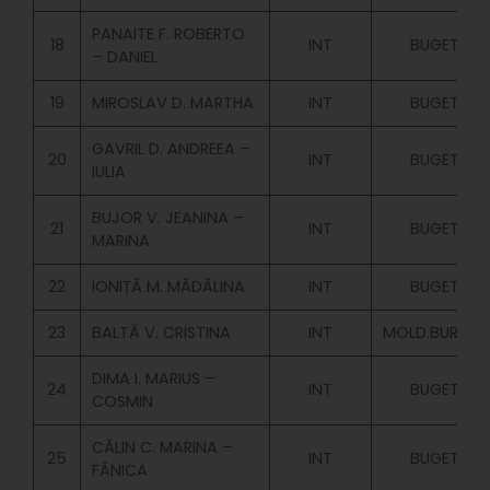
PANAITE F. ROBERTO
18
INT
BUGET
– DANIEL
19
MIROSLAV D. MARTHA
INT
BUGET
GAVRIL D. ANDREEA –
20
INT
BUGET
IULIA
BUJOR V. JEANINA –
21
INT
BUGET
MARINA
22
IONIȚĂ M. MĂDĂLINA
INT
BUGET
23
BALTĂ V. CRISTINA
INT
MOLD.BURSIER
DIMA I. MARIUS –
24
INT
BUGET
COSMIN
CĂLIN C. MARINA –
25
INT
BUGET
FĂNICA