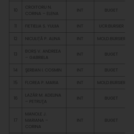
CROITORU N.
10
INT
BUGET
CORINA – ELENA
11
FIETIELIA S. YULIIA
INT
UCR.BURSIER
12
NICULIȚĂ P. ALINA
INT
MOLD.BURSIER
BORȘ V. ANDREEA
13
INT
BUGET
– GABRIELA
14
ŞERBAN I. COSMIN
INT
BUGET
15
FLOREA P. MARIA
INT
MOLD.BURSIER
LAZĂR M. ADELINA
16
INT
BUGET
– PETRUŢA
MANOLE J.
17
MARIANA –
INT
BUGET
CORINA