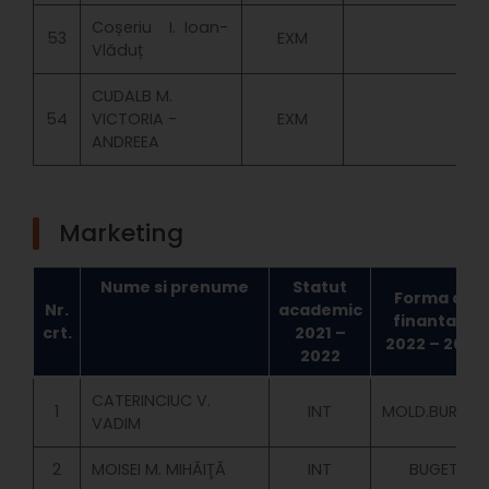
Coșeriu I. Ioan-
53
EXM
Vlăduț
CUDALB M.
54
VICTORIA -
EXM
ANDREEA
Marketing
Nume si prenume
Statut
Forma de
Nr.
academic
finantare
crt.
2021 –
2022 – 2023
2022
CATERINCIUC V.
1
INT
MOLD.BURSIER
VADIM
2
MOISEI M. MIHĂIŢĂ
INT
BUGET