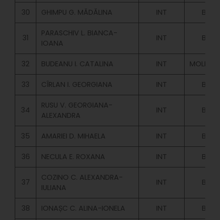
30
GHIMPU G. MĂDĂLINA
INT
BUGE
PARASCHIV L. BIANCA-
31
INT
BUGE
IOANA
32
BUDEANU I. CATALINA
INT
MOLD.BU
33
CÎRLAN I. GEORGIANA
INT
BUGE
RUSU V. GEORGIANA-
34
INT
BUGE
ALEXANDRA
35
AMARIEI D. MIHAELA
INT
BUGE
36
NECULA E. ROXANA
INT
BUGE
COZINO C. ALEXANDRA-
37
INT
BUGE
IULIANA
38
IONAȘC C. ALINA-IONELA
INT
BUGE