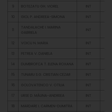
9
BOTEZATU GH. VIOREL
INT
MOL
10
GIOL P. ANDREEA-SIMONA
INT
TANDALACHE I. MARINA
11
INT
GABRIELA
12
VOICU N. MARIA
INT
13
PETREA V. DANIELA
INT
14
DUMBROFCA T. ELENA ROXANA
INT
15
TUNARU S.G. CRISTIAN CEZAR
INT
16
GOLOVATENCO V. OTILIA
INT
MOL
17
URSE D. MĂLINA-ANDREEA
INT
18
MARDARE I. CARMEN-DUMITRA
INT