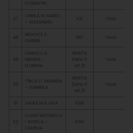
FLORENTIN
CHIRILĂ M. MARIO
47
ICR
TAXA
– ALEXANDRU
NEGOIȚĂ S.
48
REP
TAXA
GABRIEL
IONESCU G.
REPETA
49
MEDEEA –
DUPA IT
TAXA
FLORENA
art.31
REPETA
TÎRCĂ C. ANDREEA
50
DUPA IT
TAXA
– GABRIELA
art.31
51
VASILE M.G. IULIA
EXM
CONSTANTINESCU
52
I. RODICA –
EXM
CAMELIA