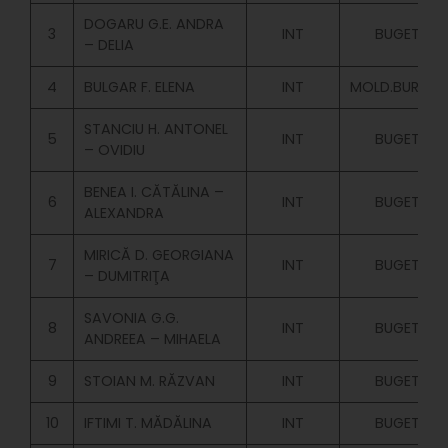
DOGARU G.E. ANDRA
3
INT
BUGET
– DELIA
4
BULGAR F. ELENA
INT
MOLD.BURSIER
STANCIU H. ANTONEL
5
INT
BUGET
– OVIDIU
BENEA I. CĂTĂLINA –
6
INT
BUGET
ALEXANDRA
MIRICĂ D. GEORGIANA
7
INT
BUGET
– DUMITRIŢA
SAVONIA G.G.
8
INT
BUGET
ANDREEA – MIHAELA
9
STOIAN M. RĂZVAN
INT
BUGET
10
IFTIMI T. MĂDĂLINA
INT
BUGET