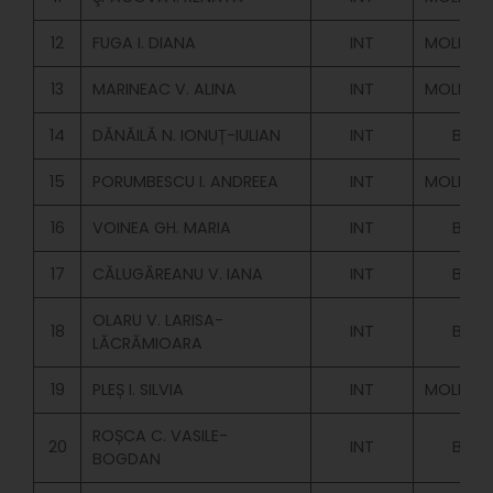
12
FUGA I. DIANA
INT
MOLD.BU
13
MARINEAC V. ALINA
INT
MOLD.BU
14
DĂNĂILĂ N. IONUȚ-IULIAN
INT
BUGE
15
PORUMBESCU I. ANDREEA
INT
MOLD.BU
16
VOINEA GH. MARIA
INT
BUGE
17
CĂLUGĂREANU V. IANA
INT
BUGE
OLARU V. LARISA-
18
INT
BUGE
LĂCRĂMIOARA
19
PLEȘ I. SILVIA
INT
MOLD.BU
ROȘCA C. VASILE-
20
INT
BUGE
BOGDAN