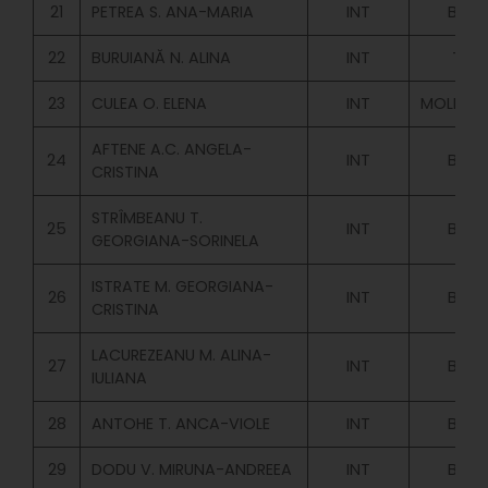
21
PETREA S. ANA-MARIA
INT
BUGE
22
BURUIANĂ N. ALINA
INT
TAX
23
CULEA O. ELENA
INT
MOLD.BU
AFTENE A.C. ANGELA-
24
INT
BUGE
CRISTINA
STRÎMBEANU T.
25
INT
BUGE
GEORGIANA-SORINELA
ISTRATE M. GEORGIANA-
26
INT
BUGE
CRISTINA
LACUREZEANU M. ALINA-
27
INT
BUGE
IULIANA
28
ANTOHE T. ANCA-VIOLE
INT
BUGE
29
DODU V. MIRUNA-ANDREEA
INT
BUGE