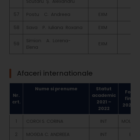
Scutaru Ș. Alexandru
57
Postu C. Andreea
EXM
58
Sava P. Iuliana Roxana
EXM
Simion A. Lorena-
59
EXM
Elena
Afaceri internationale
Nume si prenume
Statut
Forma
Nr.
academic
finan
crt.
2021 –
2022 –
2022
1
COROI S. CORINA
INT
MOLD.BU
2
MOGDA C. ANDREEA
INT
BUG