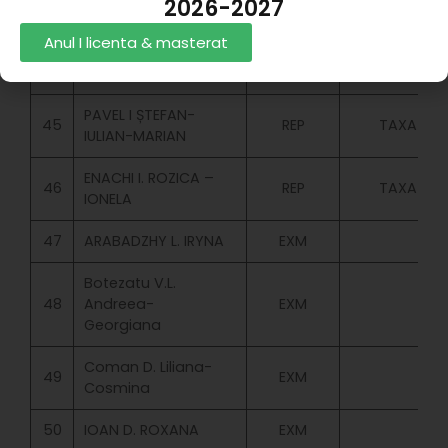
2026-2027
ANDREEA – DIANA
Anul I licenta & masterat
HODOROGEA S.
44
ICR
BUGET
DANIELA
PAVEL I ȘTEFAN-
45
REP
TAXA
IULIAN-MARIAN
ENACHI I. ROZICA –
46
REP
TAXA
IONELA
47
ARABADZHY L. IRYNA
EXM
Botezatu V.L.
48
Andreea-
EXM
Georgiana
Coman D. Liliana-
49
EXM
Cosmina
50
IOAN D. ROXANA
EXM