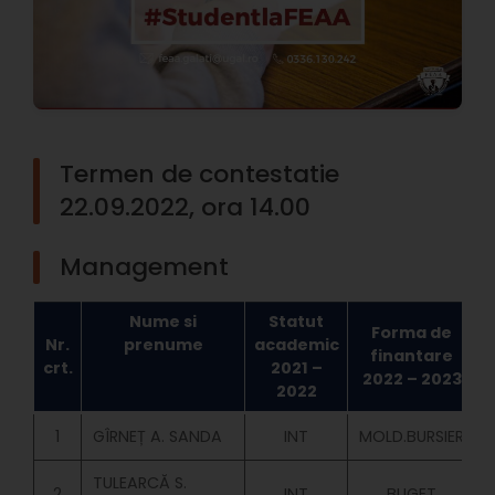
Termen de contestatie
22.09.2022, ora 14.00
Management
Nume si
Statut
Forma de
Nr.
prenume
academic
finantare
crt.
2021 –
2022 – 2023
2022
1
GÎRNEȚ A. SANDA
INT
MOLD.BURSIER
TULEARCĂ S.
2
INT
BUGET