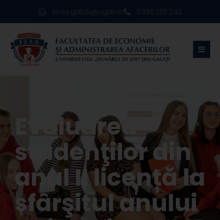
feaa.galati@ugal.ro
0336 130 242
Evaluarea
studenţilor din
anul II licență la
sfârşitul anului