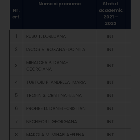
Nume si prenume
Statut
F
Nr.
academic
f
crt.
2021 –
20
2022
1
RUSU T. LOREDANA
INT
2
IACOB V. ROXANA-DOINIȚA
INT
MIHALCEA P. DANA-
3
INT
GEORGIANA
4
TURTOIU P. ANDREEA-MARIA
INT
5
TROFIN S. CRISTINA-ELENA
INT
6
PROFIRE D. DANIEL-CRISTIAN
INT
7
NECHIFOR I. GEORGIANA
INT
8
MAROLA M. MIHAELA-ELENA
INT