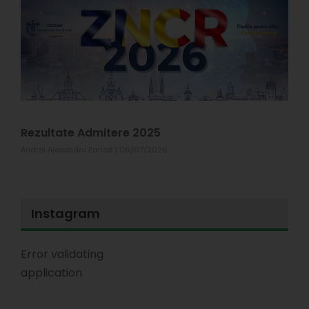
R
X
#
p
s
T
1
Rezultate Admitere 2025
Andrei Alexandru Panait
06/07/2026
Instagram
Error validating
application