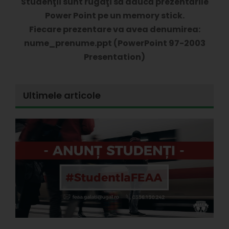
Studenţii sunt rugaţi să aducă prezentările
Power Point pe un memory stick.
Fiecare prezentare va avea denumirea:
nume_prenume.ppt (PowerPoint 97-2003
Presentation)
Ultimele articole
E
l
d
s
s
A
P
3