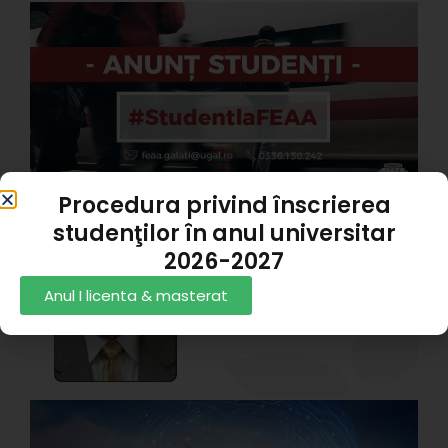
C
s
A
A
P
3
Procedura privind înscrierea
I
studenţilor în anul universitar
2026-2027
P
d
Anul I licenta & masterat
G
A
P
1
Z
C