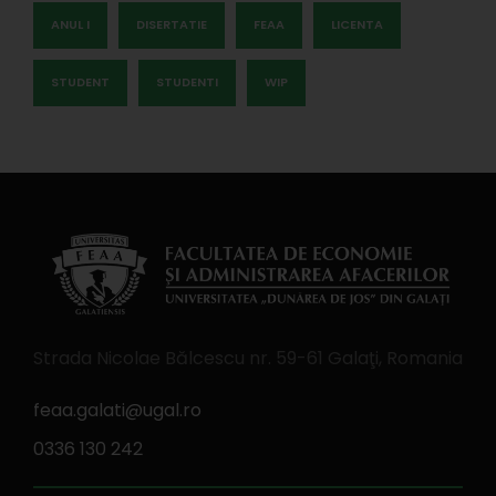
ANUL I
DISERTATIE
FEAA
LICENTA
STUDENT
STUDENTI
WIP
Strada Nicolae Bălcescu nr. 59-61 Galaţi, Romania
feaa.galati@ugal.ro
0336 130 242