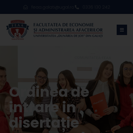
feaa.galati@ugal.ro
0336 130 242
Ordinea de
intrare in
disertație