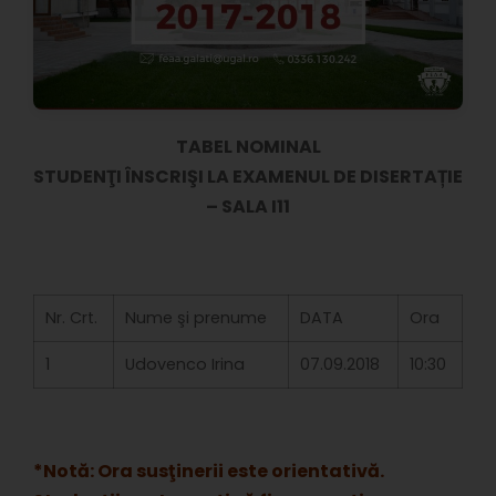
TABEL NOMINAL
STUDENŢI ÎNSCRIŞI LA EXAMENUL DE DISERTAȚIE
– SALA I11
Nr. Crt.
Nume şi prenume
DATA
Ora
1
Udovenco Irina
07.09.2018
10:30
*Notă: Ora susţinerii este orientativă.