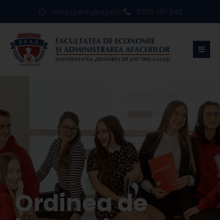
feaa.galati@ugal.ro
0336 130 242
Ordinea de