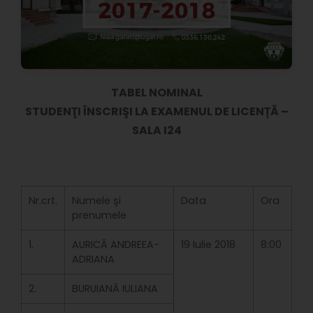
TABEL NOMINAL
STUDENŢI ÎNSCRIŞI LA EXAMENUL DE LICENȚĂ –
SALA I24
Nr.crt.
Numele şi
Data
Ora
prenumele
1.
AURICĂ ANDREEA-
19 Iulie 2018
8:00
ADRIANA
2.
BURUIANĂ IULIANA