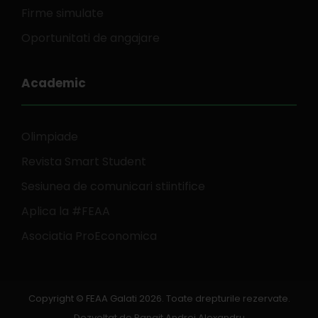
Firme simulate
Oportunitati de angajare
Academic
Olimpiade
Revista Smart Student
Sesiunea de comunicari stiintifice
Aplica la #FEAA
Asociatia ProEconomica
Copyright © FEAA Galati 2026. Toate drepturile rezervate.
Dezvoltat de
Panait Andrei Alexandru