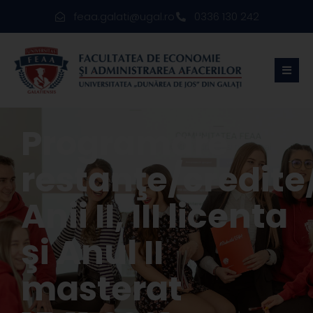
feaa.galati@ugal.ro
0336 130 242
Programare
restanţe/credite
Anii II, III licenta
şi Anul II
masterat