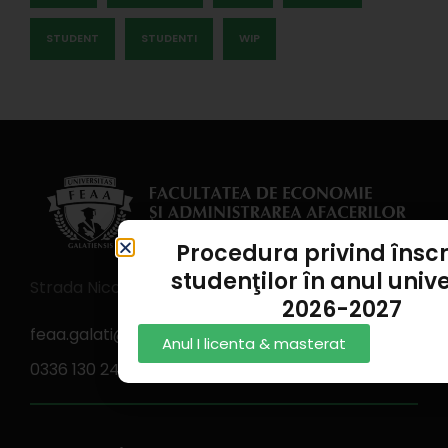
STUDENT
STUDENTI
WIP
Procedura privind însc
studenţilor în anul unive
Strada Nicolae Bălcescu nr. 59-61 Galaţi, Romania
2026-2027
feaa.galati@ugal.ro
Anul I licenta & masterat
0336 130 242