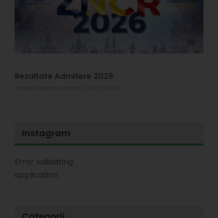
X
#
p
s
T
1
Rezultate Admitere 2025
Andrei Alexandru Panait
06/07/2026
Instagram
Error validating
application
Categorii