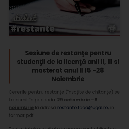
Sesiune de restanţe pentru
studenţii de la licenţă anii II, III si
masterat anul II 15 -28
Noiembrie
Cererile pentru restanţe (însoţite de chitanţe) se
transmit în perioada:
29 octombrie – 5
noiembrie
la adresa
restante.feaa@ugal.ro
, în
format pdf.
Toate datele solicitate în cerere sunt obligatorii.