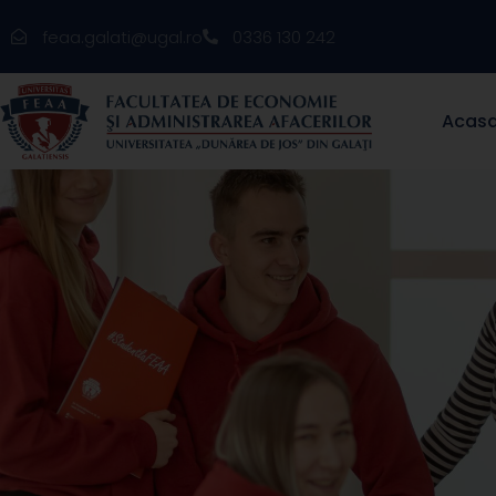
feaa.galati@ugal.ro
0336 130 242
Acas