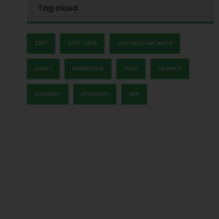
Tag cloud
2017
2017-2018
ACTUALIZARE NOTE
ANUL I
DISERTATIE
FEAA
LICENTA
STUDENT
STUDENTI
WIP
e