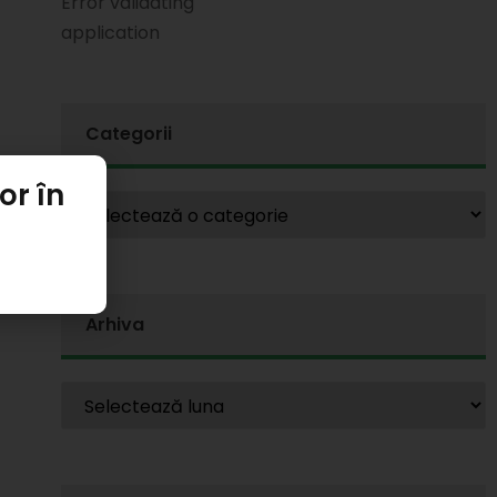
Error validating
application
Categorii
or în
e
Arhiva