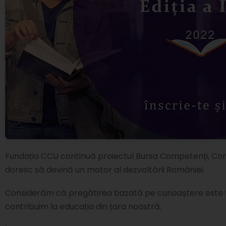
Fundația CCU continuă proiectul Bursa Competenți, Corecți
doresc să devină un motor al dezvoltării României.
Considerăm că pregătirea bazată pe cunoaștere este te
contribuim la educația din țara noastră.