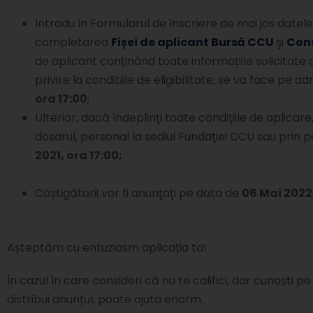
Introdu în Formularul de înscriere de mai jos datele s
completarea
Fișei de aplicant Bursă CCU
şi
Con
de aplicant conținând toate informațiile solicitate o
privire la conditiile de eligibilitate, se va face pe a
ora 17:00
;
Ulterior, dacă îndeplinţi toate condiţiile de aplic
dosarul, personal la sediul Fundaţiei CCU sau prin
2021, ora 17:00;
Câștigătorii vor fi anunţaţi pe data de
06 Mai 2022
Așteptăm cu entuziasm aplicația ta!
​În cazul în care consideri că nu te califici, dar cunoșt
distribui anunțul, poate ajuta enorm.