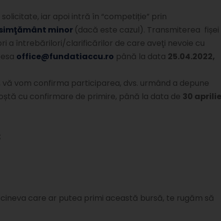
olicitate, iar apoi intră în “competiție” prin
simţământ minor
(dacă este cazul). Transmiterea fișei
ri a întrebărilori/clarificărilor de care aveţi nevoie cu
dresa
office@fundatiaccu.ro
până la data
25.04.2022,
are, vă vom confirma participarea, dvs. urmând a depune
 poștă cu confirmare de primire, până la data de
30 aprili
;
i pe cineva care ar putea primi această bursă, te rugăm să