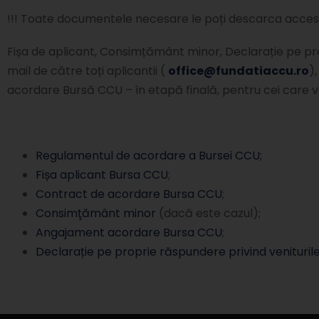
​!!! Toate documentele necesare le poți descarca accesân
​Fișa de aplicant, Consimțământ minor, Declarație pe pr
mail de către toți aplicantii (
office@fundatiaccu.ro
)
acordare Bursă CCU – în etapă finală, pentru cei care vor
Regulamentul de acordare a Bursei CCU;
Fișa aplicant Bursa CCU
;
Contract de acordare Bursa CCU
;
Consimţământ minor
(dacă este cazul);
Angajament acordare Bursa CCU
;
Declarație pe proprie răspundere privind veniturile