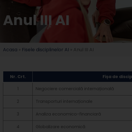
Anul III AI
Acasa
»
Fisele disciplinelor AI
»
Anul III AI
Nr. Crt.
Fișa de discip
1
Negociere comercială internațională
2
Transporturi internaționale
3
Analiza economico-financiară
4
Globalizare economică