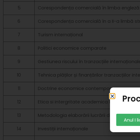
5
Corespondența comercială în limba engleză
6
Corespondența comercială în a II-a limbă st
7
Turism internațional
8
Politici economice comparate
9
Gestiunea riscului în tranzacțiile internațional
10
Tehnica plăților și finanțărilor tranzacțiilor in
11
Doctrine economice contemporane
Proc
12
Etica si intergritate academica Politici comer
13
Metodologia elaborării lucrării de licență
Anul I 
14
Investiții internaționale