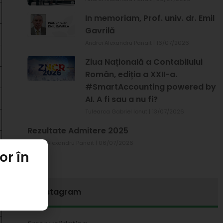
In memoriam, Prof. univ. dr. Emil
Gavrilă
Andrei Alexandru Panait
16/07/2026
Ziua Națională a Contabilului
Român, ediția a XXII-a.
#SmartAccounting powered by
AI. A fi sau a nu fi?
Tulearca Gabriel Ionut
13/07/2026
Rezultate Admitere 2025
Andrei Alexandru Panait
06/07/2026
or în
Instagram