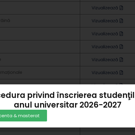
Vizualizează
răină
Vizualizează
Vizualizează
Vizualizează
e
Vizualizează
ternaționale
Vizualizează
Vizualizează
edura privind înscrierea studenţil
ciale
Vizualizează
anul universitar 2026-2027
Vizualizează
licenta & masterat
Vizualizează