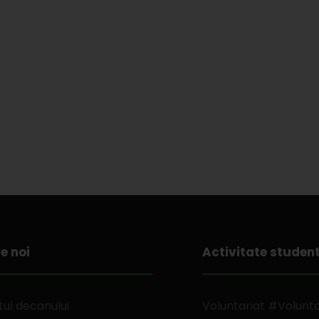
e noi
Activitate studen
ul decanului
Voluntariat #Volunt