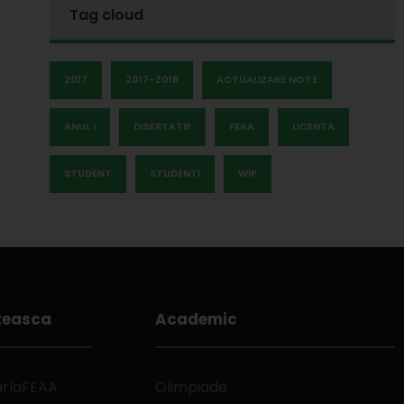
Tag cloud
2017
2017-2018
ACTUALIZARE NOTE
ANUL I
DISERTATIE
FEAA
LICENTA
STUDENT
STUDENTI
WIP
teasca
Academic
arlaFEAA
Olimpiade