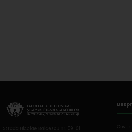
Despr
Cuvant
Strada Nicolae Bălcescu nr. 59-61