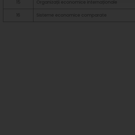
15
Organizații economice internaționale
16
Sisteme economice comparate