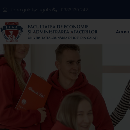
feaa.galati@ugal.ro
0336 130 242
Acas