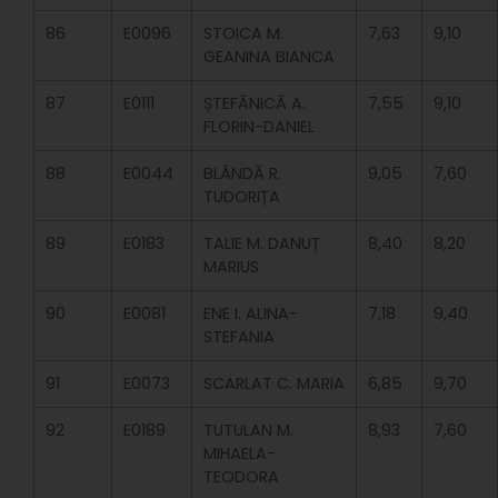
86
E0096
STOICA M.
7,63
9,10
GEANINA BIANCA
87
E0111
ȘTEFĂNICĂ A.
7,55
9,10
FLORIN-DANIEL
88
E0044
BLÂNDĂ R.
9,05
7,60
TUDORIȚA
89
E0183
TALIE M. DANUȚ
8,40
8,20
MARIUS
90
E0081
ENE I. ALINA-
7,18
9,40
STEFANIA
91
E0073
SCARLAT C. MARIA
6,85
9,70
92
E0189
TUTULAN M.
8,93
7,60
MIHAELA-
TEODORA