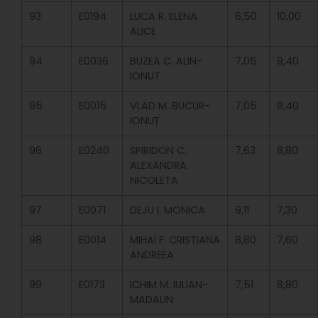
93
E0194
LUCA R. ELENA
6,50
10,00
ALICE
94
E0036
BUZEA C. ALIN-
7,05
9,40
IONUT
95
E0015
VLAD M. BUCUR-
7,05
9,40
IONUȚ
96
E0240
SPIRIDON C.
7,63
8,80
ALEXANDRA
NICOLETA
97
E0071
DEJU I. MONICA
9,11
7,30
98
E0014
MIHAI F. CRISTIANA
8,80
7,60
ANDREEA
99
E0173
ICHIM M. IULIAN-
7,51
8,80
MADALIN