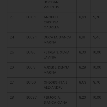
BOGDAN-
VALENTIN
23
E0104
ANGHEL I.
8,63
9,70
CRISTINA-
GABRIELA
24
E0024
DUCA M. BIANCA
8,91
9,40
MARINA
25
E0186
PETREA S. SILVIA
8,30
10,00
LAVINIA
26
E0018
AJDER L. DENISA
8,28
10,00
MARINA
27
E0156
GHEORGHIȚĂ S.
8,53
9,70
ALEXANDRU
28
E0087
PERJOC A.
8,20
10,00
BIANCA OANA