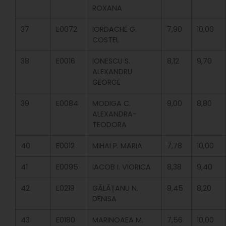
ROXANA
37
E0072
IORDACHE G.
7,90
10,00
COSTEL
38
E0016
IONESCU S.
8,12
9,70
ALEXANDRU
GEORGE
39
E0084
MODIGA C.
9,00
8,80
ALEXANDRA-
TEODORA
40
E0012
MIHAI P. MARIA
7,78
10,00
41
E0095
IACOB I. VIORICA
8,38
9,40
42
E0219
GĂLĂȚANU N.
9,45
8,20
DENISA
43
E0180
MARINOAEA M.
7,56
10,00