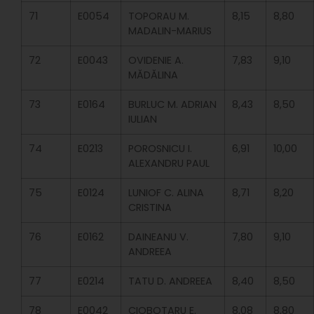
71
E0054
TOPORAU M.
8,15
8,80
MADALIN-MARIUS
72
E0043
OVIDENIE A.
7,83
9,10
MĂDĂLINA
73
E0164
BURLUC M. ADRIAN
8,43
8,50
IULIAN
74
E0213
POROSNICU I.
6,91
10,00
ALEXANDRU PAUL
75
E0124
LUNIOF C. ALINA
8,71
8,20
CRISTINA
76
E0162
DAINEANU V.
7,80
9,10
ANDREEA
77
E0214
TATU D. ANDREEA
8,40
8,50
78
E0042
CIOBOTARU E.
8,08
8,80