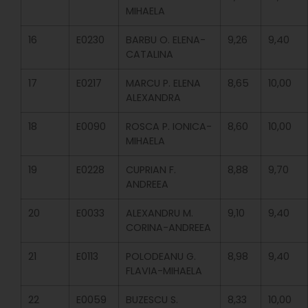
MIHAELA
16
E0230
BARBU O. ELENA-
9,26
9,40
CATALINA
17
E0217
MARCU P. ELENA
8,65
10,00
ALEXANDRA
18
E0090
ROSCA P. IONICA-
8,60
10,00
MIHAELA
19
E0228
CUPRIAN F.
8,88
9,70
ANDREEA
20
E0033
ALEXANDRU M.
9,10
9,40
CORINA-ANDREEA
21
E0113
POLODEANU G.
8,98
9,40
FLAVIA-MIHAELA
22
E0059
BUZESCU S.
8,33
10,00