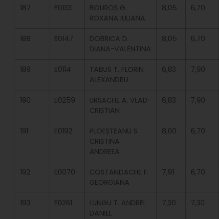
187
E0133
BOUROȘ G.
8,05
6,70
ROXANA IULIANA
188
E0147
DOBRICA D.
8,05
6,70
DIANA-VALENTINA
189
E0114
TABUS T. FLORIN
6,83
7,90
ALEXANDRU
190
E0259
URSACHE A. VLAD-
6,83
7,90
CRISTIAN
191
E0192
PLOEȘTEANU S.
8,00
6,70
CRISTINA
ANDREEA
192
E0070
COSTANDACHE F.
7,91
6,70
GEORGIANA
193
E0261
LUNGU T. ANDREI
7,30
7,30
DANIEL