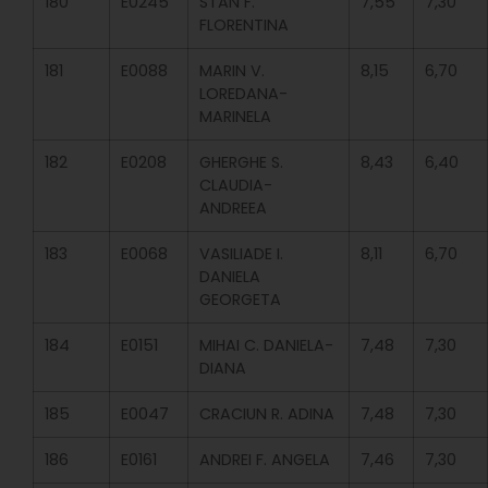
180
E0245
STAN F.
7,55
7,30
FLORENTINA
181
E0088
MARIN V.
8,15
6,70
LOREDANA-
MARINELA
182
E0208
GHERGHE S.
8,43
6,40
CLAUDIA-
ANDREEA
183
E0068
VASILIADE I.
8,11
6,70
DANIELA
GEORGETA
184
E0151
MIHAI C. DANIELA-
7,48
7,30
DIANA
185
E0047
CRACIUN R. ADINA
7,48
7,30
186
E0161
ANDREI F. ANGELA
7,46
7,30