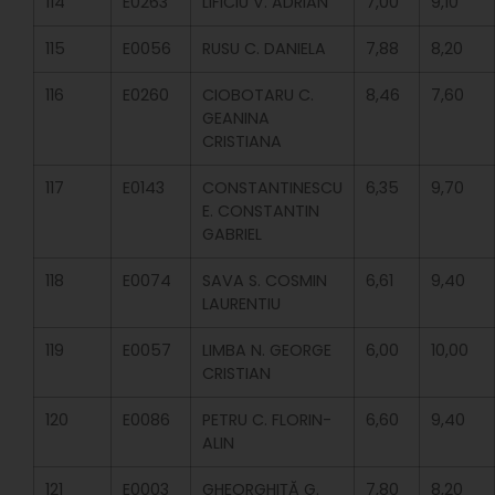
114
E0263
LIFICIU V. ADRIAN
7,00
9,10
115
E0056
RUSU C. DANIELA
7,88
8,20
116
E0260
CIOBOTARU C.
8,46
7,60
GEANINA
CRISTIANA
117
E0143
CONSTANTINESCU
6,35
9,70
E. CONSTANTIN
GABRIEL
118
E0074
SAVA S. COSMIN
6,61
9,40
LAURENTIU
119
E0057
LIMBA N. GEORGE
6,00
10,00
CRISTIAN
120
E0086
PETRU C. FLORIN-
6,60
9,40
ALIN
121
E0003
GHEORGHIȚĂ G.
7,80
8,20