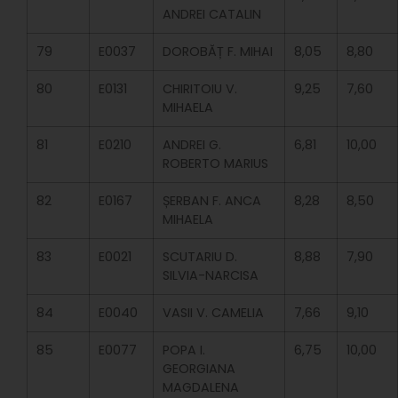
ANDREI CATALIN
79
E0037
DOROBĂȚ F. MIHAI
8,05
8,80
80
E0131
CHIRITOIU V.
9,25
7,60
MIHAELA
81
E0210
ANDREI G.
6,81
10,00
ROBERTO MARIUS
82
E0167
ȘERBAN F. ANCA
8,28
8,50
MIHAELA
83
E0021
SCUTARIU D.
8,88
7,90
SILVIA-NARCISA
84
E0040
VASII V. CAMELIA
7,66
9,10
85
E0077
POPA I.
6,75
10,00
GEORGIANA
MAGDALENA