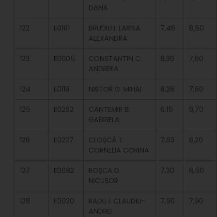
DANA
122
E0181
BRUDIU I. LARISA
7,46
8,50
ALEXANDRA
123
E0005
CONSTANTIN C.
8,36
7,60
ANDREEA
124
E0119
NISTOR G. MIHAI
8,28
7,60
125
E0262
CANTEMIR B.
6,15
9,70
GABRIELA
126
E0227
CLOȘCĂ T.
7,63
8,20
CORNELIA CORINA
127
E0082
ROȘCA D.
7,30
8,50
NICUȘOR
128
E0020
RADU I. CLAUDIU-
7,90
7,90
ANDREI