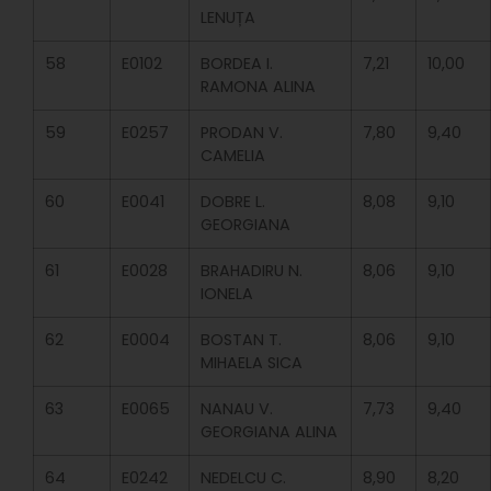
LENUȚA
58
E0102
BORDEA I.
7,21
10,00
RAMONA ALINA
59
E0257
PRODAN V.
7,80
9,40
CAMELIA
60
E0041
DOBRE L.
8,08
9,10
GEORGIANA
61
E0028
BRAHADIRU N.
8,06
9,10
IONELA
62
E0004
BOSTAN T.
8,06
9,10
MIHAELA SICA
63
E0065
NANAU V.
7,73
9,40
GEORGIANA ALINA
64
E0242
NEDELCU C.
8,90
8,20