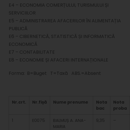
E4 – ECONOMIA COMERȚULUI, TURISMULUI ȘI
SERVICIILOR
E5 – ADMINISTRAREA AFACERILOR ÎN ALIMENTAȚIA
PUBLICĂ
E6 – CIBERNETICĂ, STATISTICĂ ȘI INFORMATICĂ
ECONOMICĂ
E7 – CONTABILITATE
E8 – ECONOMIE ȘI AFACERI INTERNAȚIONALE
Forma: B=Buget T=Taxă ABS.=Absent
Nr.crt.
Nr.fișă
Nume prenume
Nota
Nota
bac
proba
1
E0075
BALMUȘ A. ANA-
9,35
–
MARIA