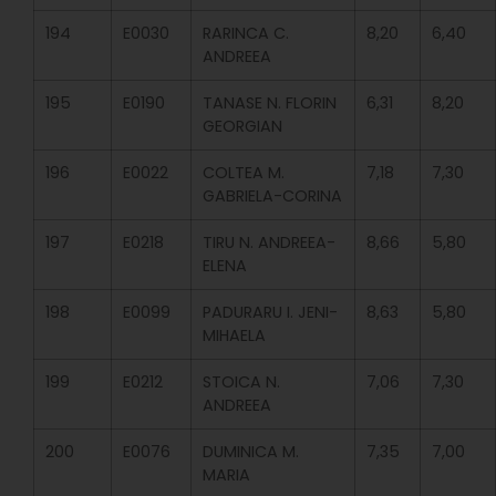
194
E0030
RARINCA C.
8,20
6,40
ANDREEA
195
E0190
TANASE N. FLORIN
6,31
8,20
GEORGIAN
196
E0022
COLTEA M.
7,18
7,30
GABRIELA-CORINA
197
E0218
TIRU N. ANDREEA-
8,66
5,80
ELENA
198
E0099
PADURARU I. JENI-
8,63
5,80
MIHAELA
199
E0212
STOICA N.
7,06
7,30
ANDREEA
200
E0076
DUMINICA M.
7,35
7,00
MARIA