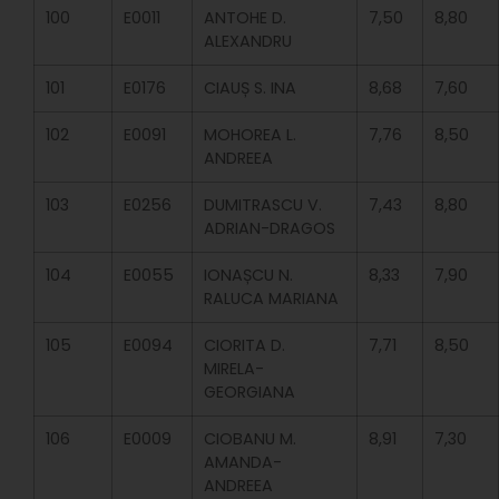
100
E0011
ANTOHE D.
7,50
8,80
ALEXANDRU
101
E0176
CIAUȘ S. INA
8,68
7,60
102
E0091
MOHOREA L.
7,76
8,50
ANDREEA
103
E0256
DUMITRASCU V.
7,43
8,80
ADRIAN-DRAGOS
104
E0055
IONAȘCU N.
8,33
7,90
RALUCA MARIANA
105
E0094
CIORITA D.
7,71
8,50
MIRELA-
GEORGIANA
106
E0009
CIOBANU M.
8,91
7,30
AMANDA-
ANDREEA