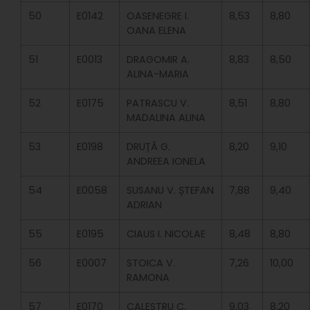
50
E0142
OASENEGRE I.
8,53
8,80
OANA ELENA
51
E0013
DRAGOMIR A.
8,83
8,50
ALINA-MARIA
52
E0175
PATRASCU V.
8,51
8,80
MADALINA ALINA
53
E0198
DRUȚĂ G.
8,20
9,10
ANDREEA IONELA
54
E0058
SUSANU V. ȘTEFAN
7,88
9,40
ADRIAN
55
E0195
CIAUS I. NICOLAE
8,48
8,80
56
E0007
STOICA V.
7,26
10,00
RAMONA
57
E0170
CALESTRU C.
9,03
8,20