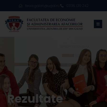
feaa.galati@ugal.ro
0336 130 242
Rezultate