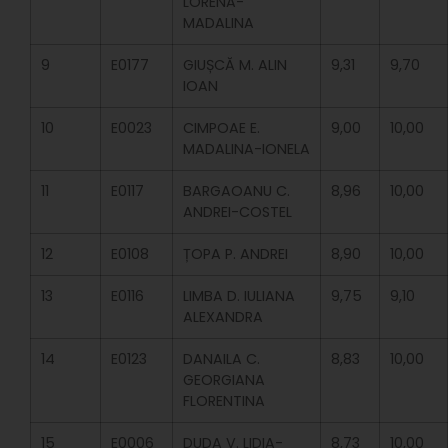
LORENA-
MADALINA
9
E0177
GIUȘCĂ M. ALIN
9,31
9,70
IOAN
10
E0023
CIMPOAE E.
9,00
10,00
MADALINA-IONELA
11
E0117
BARGAOANU C.
8,96
10,00
ANDREI-COSTEL
12
E0108
ȚOPA P. ANDREI
8,90
10,00
13
E0116
LIMBA D. IULIANA
9,75
9,10
ALEXANDRA
14
E0123
DANAILA C.
8,83
10,00
GEORGIANA
FLORENTINA
15
E0006
DUDA V. LIDIA-
8,73
10,00