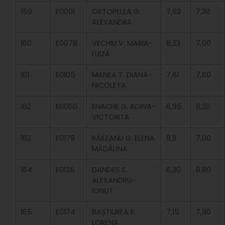
159
E0001
ORTOPELEA G.
7,93
7,30
ALEXANDRA
160
E0078
VECHIU V. MARIA-
8,23
7,00
LUIZA
161
E0105
MANEA T. DIANA-
7,61
7,60
NICOLETA
162
E0060
ENACHE G. ADINA-
6,95
8,20
VICTORITA
163
E0179
RĂILEANU G. ELENA
8,11
7,00
MĂDĂLINA
164
E0125
DANDES S.
6,30
8,80
ALEXANDRU-
IONUT
165
E0174
BAȘTIUREA E.
7,15
7,90
LORENA