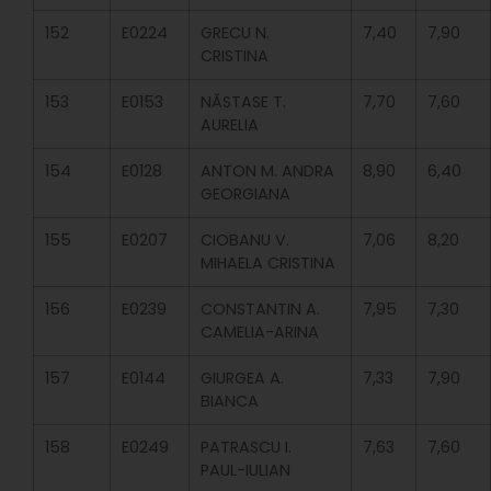
152
E0224
GRECU N.
7,40
7,90
CRISTINA
153
E0153
NĂSTASE T.
7,70
7,60
AURELIA
154
E0128
ANTON M. ANDRA
8,90
6,40
GEORGIANA
155
E0207
CIOBANU V.
7,06
8,20
MIHAELA CRISTINA
156
E0239
CONSTANTIN A.
7,95
7,30
CAMELIA-ARINA
157
E0144
GIURGEA A.
7,33
7,90
BIANCA
158
E0249
PATRASCU I.
7,63
7,60
PAUL-IULIAN