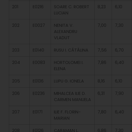
201
E0216
SOARE C. ROBERT
8,23
6,10
LUCIAN
202
E0027
NENITA V.
7,00
7,30
ALEXANDRU
VLADUT
203
E0140
RUSU I. CĂTĂLINA
7,56
6,70
204
E0083
HORTOLOMEI I.
7,86
6,40
ELENA
205
E0136
LUPU G. IONELA
8,16
6,10
206
E0236
MIHALCEA ILIE D.
6,31
7,90
CARMEN MANUELA
207
E0171
ILIE F. FLORIN-
7,80
6,40
MARIAN
208
E0126
CARAMAN L.
6,86
7,30