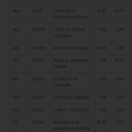
144
E0101
CIOROIU O.
8,90
6,70
MADALINA ELENA
145
E0238
LOVIN D. IOANA
7,66
7,90
CLAUDIA
146
E0025
ROMAN C. MARIA
8,55
7,00
147
E0204
RUSU Ș. MARIANA-
7,28
8,20
DIANA
148
E0222
SCARLAT M.
7,56
7,90
COSMIN
149
E0233
SOFIȚEI M. GABRIEL
7,56
7,90
150
E0182
ONU G. VALENTIN
7,56
7,90
151
E0148
BĂLĂNICĂ M.
8,43
7,00
MIHAELA-MONICA