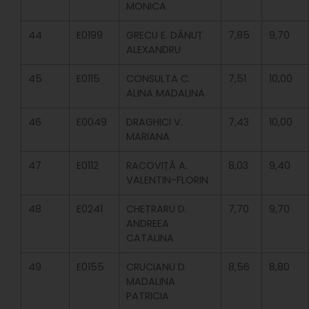
MONICA
44
E0199
GRECU E. DĂNUȚ
7,85
9,70
ALEXANDRU
45
E0115
CONSULTA C.
7,51
10,00
ALINA MADALINA
46
E0049
DRAGHICI V.
7,43
10,00
MARIANA
47
E0112
RACOVIȚĂ A.
8,03
9,40
VALENTIN-FLORIN
48
E0241
CHETRARU D.
7,70
9,70
ANDREEA
CATALINA
49
E0155
CRUCIANU D.
8,56
8,80
MADALINA
PATRICIA