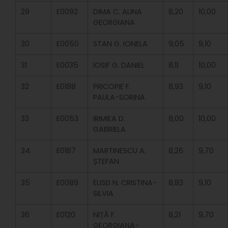
29
E0092
DIMA C. ALINA
8,20
10,00
GEORGIANA
30
E0050
STAN G. IONELA
9,05
9,10
31
E0035
IOSIF G. DANIEL
8,11
10,00
32
E0188
PRICOPIE F.
8,93
9,10
PAULA-SORINA
33
E0053
IRIMIEA D.
8,00
10,00
GABRIELA
34
E0187
MARTINESCU A.
8,26
9,70
ȘTEFAN
35
E0089
ELISEI N. CRISTINA-
8,83
9,10
SILVIA
36
E0120
NIȚĂ F.
8,21
9,70
GEORGIANA-