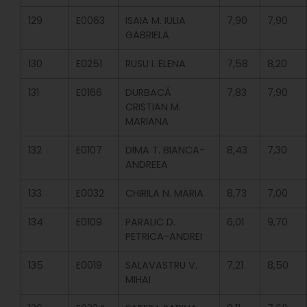
129
E0063
ISAIA M. IULIA
7,90
7,90
GABRIELA
130
E0251
RUSU I. ELENA
7,58
8,20
131
E0166
DURBACĂ
7,83
7,90
CRISTIAN M.
MARIANA
132
E0107
DIMA T. BIANCA-
8,43
7,30
ANDREEA
133
E0032
CHIRILA N. MARIA
8,73
7,00
134
E0109
PARALIC D.
6,01
9,70
PETRICA-ANDREI
135
E0019
SALAVASTRU V.
7,21
8,50
MIHAI