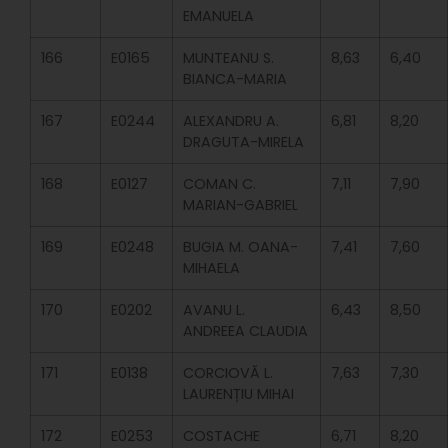
EMANUELA
166
E0165
MUNTEANU S.
8,63
6,40
BIANCA-MARIA
167
E0244
ALEXANDRU A.
6,81
8,20
DRAGUTA-MIRELA
168
E0127
COMAN C.
7,11
7,90
MARIAN-GABRIEL
169
E0248
BUGIA M. OANA-
7,41
7,60
MIHAELA
170
E0202
AVANU L.
6,43
8,50
ANDREEA CLAUDIA
171
E0138
CORCIOVĂ L.
7,63
7,30
LAURENȚIU MIHAI
172
E0253
COSTACHE
6,71
8,20