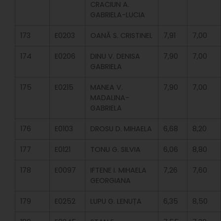
CRACIUN A.
GABRIELA-LUCIA
173
E0203
OANĂ S. CRISTINEL
7,91
7,00
174
E0206
DINU V. DENISA
7,90
7,00
GABRIELA
175
E0215
MANEA V.
7,90
7,00
MADALINA-
GABRIELA
176
E0103
DROSU D. MIHAELA
6,68
8,20
177
E0121
TONU G. SILVIA
6,06
8,80
178
E0097
IFTENE I. MIHAELA
7,26
7,60
GEORGIANA
179
E0252
LUPU G. LENUȚA
6,35
8,50