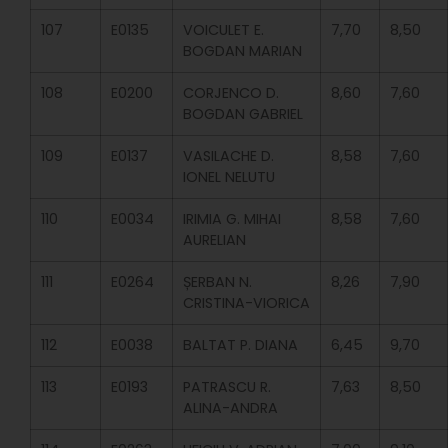
107
E0135
VOICULET E.
7,70
8,50
BOGDAN MARIAN
108
E0200
CORJENCO D.
8,60
7,60
BOGDAN GABRIEL
109
E0137
VASILACHE D.
8,58
7,60
IONEL NELUTU
110
E0034
IRIMIA G. MIHAI
8,58
7,60
AURELIAN
111
E0264
ȘERBAN N.
8,26
7,90
CRISTINA-VIORICA
112
E0038
BALTAT P. DIANA
6,45
9,70
113
E0193
PATRASCU R.
7,63
8,50
ALINA-ANDRA