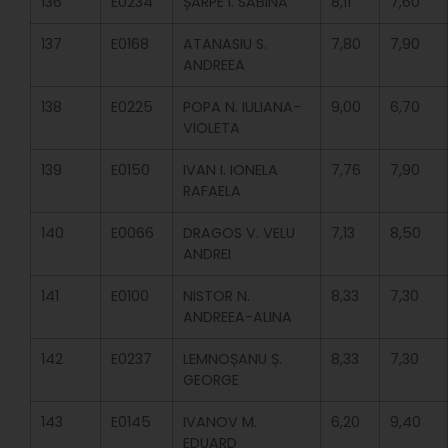
136
E0234
ȘARPE I. SABINA
8,11
7,60
137
E0168
ATANASIU S.
7,80
7,90
ANDREEA
138
E0225
POPA N. IULIANA-
9,00
6,70
VIOLETA
139
E0150
IVAN I. IONELA
7,76
7,90
RAFAELA
140
E0066
DRAGOS V. VELU
7,13
8,50
ANDREI
141
E0100
NISTOR N.
8,33
7,30
ANDREEA-ALINA
142
E0237
LEMNOȘANU Ș.
8,33
7,30
GEORGE
143
E0145
IVANOV M.
6,20
9,40
EDUARD