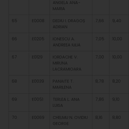
ANGELA ANA-
MARIA
65
E0008
DEDIU I. DRAGOȘ
7,66
9,40
ADRIAN
66
E0205
IONESCU A.
7,05
10,00
ANDREEA IULIA
67
E0129
IORDACHE V.
7,00
10,00
MIRUNA
LACRAMIOARA
68
E0039
PANAITE T.
8,78
8,20
MARILENA
69
E0051
TERLEA L. ANA
7,86
9,10
LUISA
70
E0069
CHELMU N. OVIDIU
8,16
8,80
GEORGE