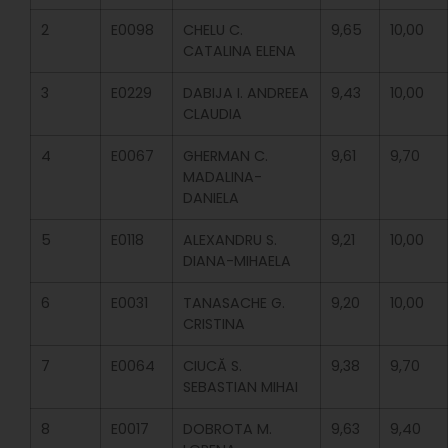
2
E0098
CHELU C.
9,65
10,00
CATALINA ELENA
3
E0229
DABIJA I. ANDREEA
9,43
10,00
CLAUDIA
4
E0067
GHERMAN C.
9,61
9,70
MADALINA-
DANIELA
5
E0118
ALEXANDRU S.
9,21
10,00
DIANA-MIHAELA
6
E0031
TANASACHE G.
9,20
10,00
CRISTINA
7
E0064
CIUCĂ S.
9,38
9,70
SEBASTIAN MIHAI
8
E0017
DOBROTA M.
9,63
9,40