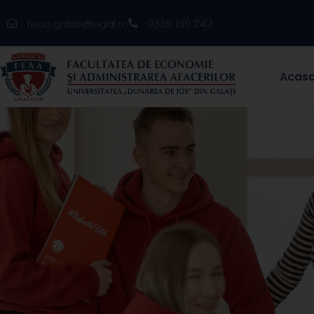
feaa.galati@ugal.ro
0336 130 242
Acas