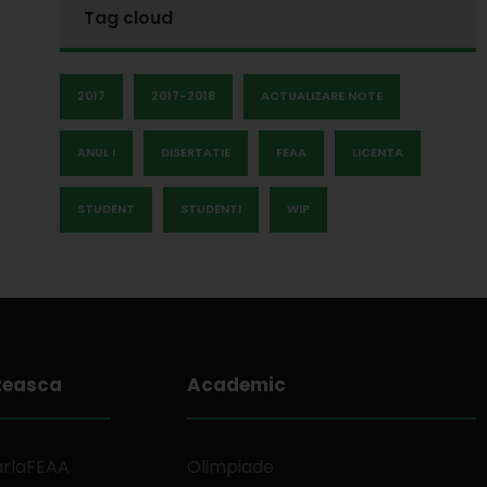
Tag cloud
2017
2017-2018
ACTUALIZARE NOTE
ANUL I
DISERTATIE
FEAA
LICENTA
STUDENT
STUDENTI
WIP
teasca
Academic
arlaFEAA
Olimpiade