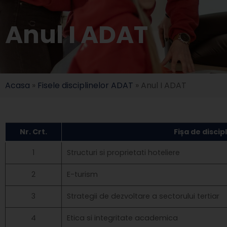
Anul I ADAT
Acasa
»
Fisele disciplinelor ADAT
»
Anul I ADAT
Nr. Crt.
Fișa de discip
1
Structuri si proprietati hoteliere
2
E-turism
3
Strategii de dezvoltare a sectorului tertiar
4
Etica si integritate academica