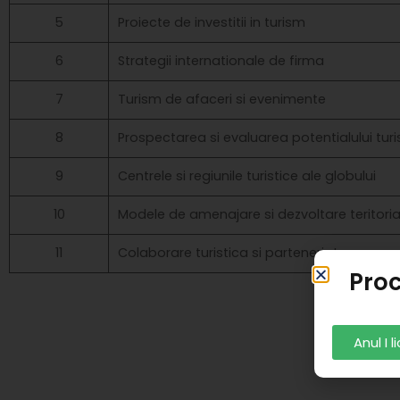
5
Proiecte de investitii in turism
6
Strategii internationale de firma
7
Turism de afaceri si evenimente
8
Prospectarea si evaluarea potentialului turi
9
Centrele si regiunile turistice ale globului
10
Modele de amenajare si dezvoltare teritoria
11
Colaborare turistica si parteneriate
Proc
Anul I 