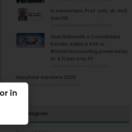
In memoriam, Prof. univ. dr. Emil
Gavrilă
Andrei Alexandru Panait
16/07/2026
Ziua Națională a Contabilului
Român, ediția a XXII-a.
#SmartAccounting powered by
AI. A fi sau a nu fi?
Tulearca Gabriel Ionut
13/07/2026
Rezultate Admitere 2025
Andrei Alexandru Panait
06/07/2026
or în
Instagram