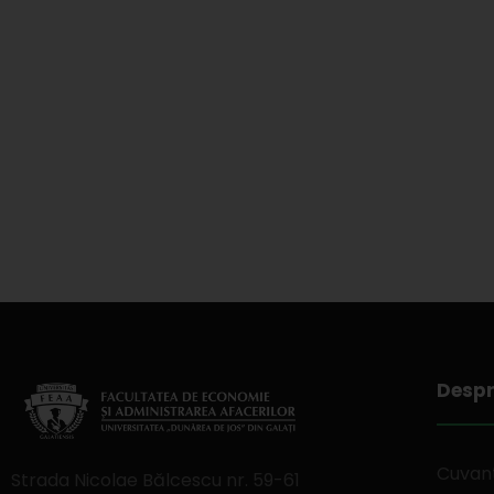
Despr
Cuvant
Strada Nicolae Bălcescu nr. 59-61