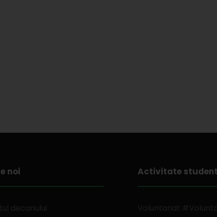
e noi
Activitate studen
ul decanului
Voluntariat #Volunt