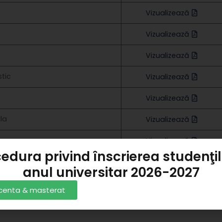
Vizualizează
Vizualizează
Vizualizează
stic
Vizualizează
Vizualizează
la
Vizualizează
Vizualizează
edura privind înscrierea studenţil
anul universitar 2026-2027
licenta & masterat